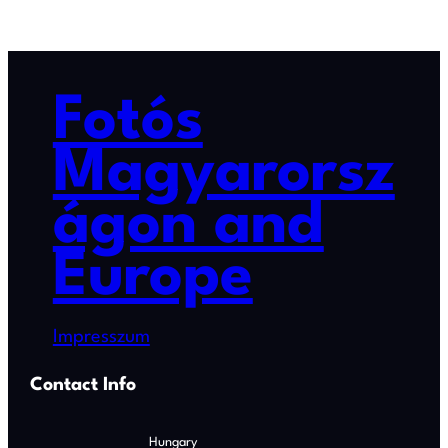
Fotós
Magyarorsz
ágon and
Europe
Impresszum
Contact Info
Hungary