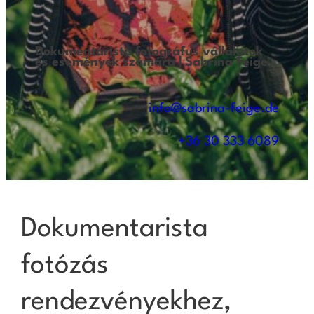
Dokumentarista fotográfus vállalatok
és események számára | Sabrina Feige
info@sabrina-feige.de
+36 30 333 6089
Dokumentarista
fotózás
rendezvényekhez,